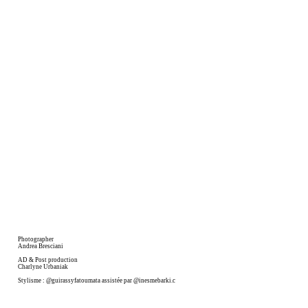
Photographer
Andrea Bresciani
AD & Post production
Charlyne Urbaniak
Stylisme : @guirassyfatoumata assistée par @inesmebarki.c